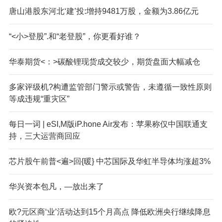
唐山港股东河北‘建’投:增持9481万股，金额为3.86亿元
“<小>登股”.和“老登股”，你更看好谁？
华泰期货<：>碳酸锂现货成交较少，期货盘面大幅减仓
多家评级机?构遭监管部门警示或警告，未遵循一致性原则
等成违规“重灾区”
每日一词 | eSI,M版iP.hone Air发布：苹果称仅中国联通支
持，三大运营商回应
芯片股午前普<遍>回{暖} 中芯国际及华虹半导体均涨超3%
华兴资本包凡，—放出来了
欧?元区商‘业’活动达到15个月高点 降低欧洲央行继续降息