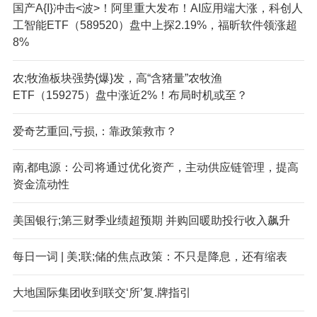
国产A{I}冲击<波>！阿里重大发布！AI应用端大涨，科创人
工智能ETF（589520）盘中上探2.19%，福昕软件领涨超
8%
农;牧渔板块强势{爆}发，高“含猪量”农牧渔
ETF（159275）盘中涨近2%！布局时机或至？
爱奇艺重回,亏损,：靠政策救市？
南,都电源：公司将通过优化资产，主动供应链管理，提高
资金流动性
美国银行;第三财季业绩超预期 并购回暖助投行收入飙升
每日一词 | 美;联;储的焦点政策：不只是降息，还有缩表
大地国际集团收到联交‘所’复.牌指引