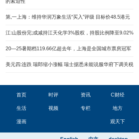
的紧迫性
第,一上海：维持华润万象生活“买入”评级 目标价48.5港元
江:山股份完;成减持江天化学3%股权，持股比例降至9.02%
20—25暑期档119.66亿超去年，上海是全国城市票房冠军
美元四:连跌 瑞郎缩小涨幅 瑞士据悉未能说服华府下调关税
首页
时评
资讯
C财经
生活
视频
专栏
地方
漫画
观天下