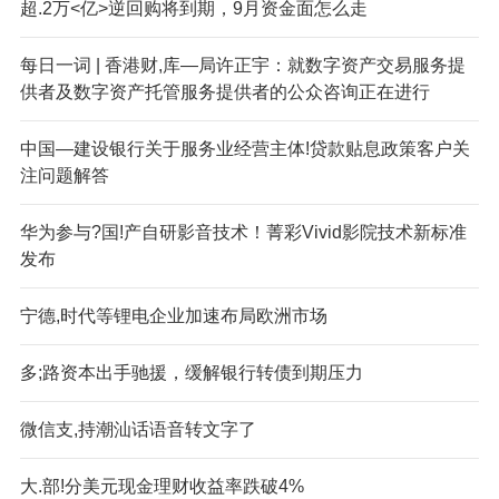
超.2万<亿>逆回购将到期，9月资金面怎么走
每日一词 | 香港财,库—局许正宇：就数字资产交易服务提
供者及数字资产托管服务提供者的公众咨询正在进行
中国—建设银行关于服务业经营主体!贷款贴息政策客户关
注问题解答
华为参与?国!产自研影音技术！菁彩Vivid影院技术新标准
发布
宁德,时代等锂电企业加速布局欧洲市场
多;路资本出手驰援，缓解银行转债到期压力
微信支,持潮汕话语音转文字了
大.部!分美元现金理财收益率跌破4%