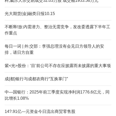
科;威尔大宗交易成交52.03万股 成交额1953.56万元
光大期货{金}融类日报10.15
不断释!放:内需潜力、整治无需竞争，发改委透露下半年工
作重点
每日一词 | 外;交部：李强总理没有会见日方领导人的安
排，请日方自重
紫<光>股份：‘目’前公司不存在应披露而未披露的重大事项
成{都}银行与成都农商行“互换掌门”
中—国银行：2025年前三季度实现净利润1776.6亿元，同
比增长1.08%
14?.91亿—元资金今日流出商贸零售股