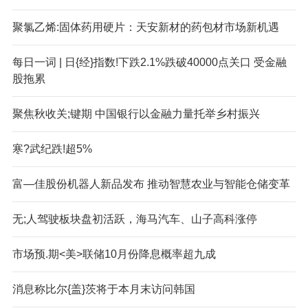
聚氯乙烯:固体药用硬片：天安新材的药包材市场新机遇
每日一词 | 日{经}指数!下跌2.1%跌破40000点关口 受金融
股拖累
聚焦秋收关;键期 中国银行以金融力量托举乡村振兴
寒?武纪跌!超5%
富—佳股份机器人新品发布 推动智慧农业与智能仓储变革
无;人驾驶板块盘初活跃，海马汽车、山子高科涨停
市场预.期<美>联储10月份降息概率超九成
消息称比尔{盖}茨将于本月末访问韩国