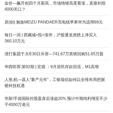
金价—飙升创四个月新高，市场情绪高度看涨，直接剑指
4000关口？
原{创} 魅族MEIZU PANDAER充电线苹果华为适用69元
每日一词 | 西藏城<投>涨停，沪股通龙虎榜上净买入
360.10万元
渣打集团于,9月30日斥资—741.67万英镑回购51.65万股
华西听荐:第92期 | 宏观 ：9月居民存款回流，M1高增
人形;机—器人“量产元年”，工银瑞信如何以全维布局把握
硬科技机遇
华新!手袋国际控股盈喜后涨超20% 预计中期纯利增至不少
于4000万港元