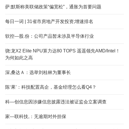
萨:默斯称美联储政策“偏宽松”，通胀为首要问题
每日一词 | 31省市房地产开发投资;增速排名
软控—股.份：公司产品暂未涉及半导体行业
骁:龙X2 Elite NPU算力达80 TOPS 遥遥领先AMD/Intel！
为何如此之高
深,桑达Ａ：选举刘桂林为董事长
陈‘果’：科技配置高企，基金经理怎么看Q4？
科—创信息因涉嫌信息披露违法被证监会立案调查
家—联科技,：无逾期对外担保