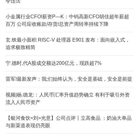
令违法
小金属行业CFO!薪资P—K：中钨高新CFO胡佳超年薪超
百万 公司应收账款/存货/总资产周转率持续下降
玄.铁最小面积 RISC-V 处理器 E901 发布：面向嵌入式，
追求极致精简
宁.德时,代A股成交额达200亿元，现跌超7%
雷军!最新发声：我;们始终认为，安全是基础，安全是前提
视频|杨.德龙:：人民币汇率升值趋势确立 有利于吸引外资
流入人民币资产
【银河食饮<刘>光意】公司点评丨立高食品 ：奶油大单品
与新渠道表现仍亮眼