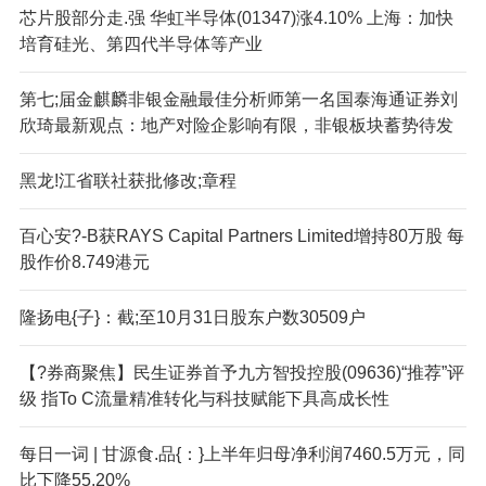
芯片股部分走.强 华虹半导体(01347)涨4.10% 上海：加快
培育硅光、第四代半导体等产业
第七;届金麒麟非银金融最佳分析师第一名国泰海通证券刘
欣琦最新观点：地产对险企影响有限，非银板块蓄势待发
黑龙!江省联社获批修改;章程
百心安?-B获RAYS Capital Partners Limited增持80万股 每
股作价8.749港元
隆扬电{子}：截;至10月31日股东户数30509户
【?券商聚焦】民生证券首予九方智投控股(09636)“推荐”评
级 指To C流量精准转化与科技赋能下具高成长性
每日一词 | 甘源食.品{：}上半年归母净利润7460.5万元，同
比下降55.20%