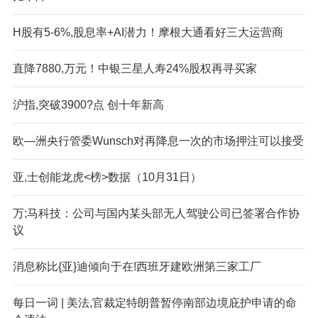
H股有5-6%,股息率+AI潜力！摩根大通看好三大运营商
直降7880,万元！中银三星人寿24%股权再寻买家
沪指,突破3900?点 创十年新高
欧—洲央行管委Wunsch对再降息一次的市场押注可以接受
亚,士创能龙虎<榜>数据（10月31日）
万;马科技：公司与国内某头部无人驾驶公司已签署合作协
议
消息称比{亚}迪倾向于在!西班牙建欧洲第三家工厂
每日一词 | 美法,官裁定特朗普暂停南部边境庇护申请的命