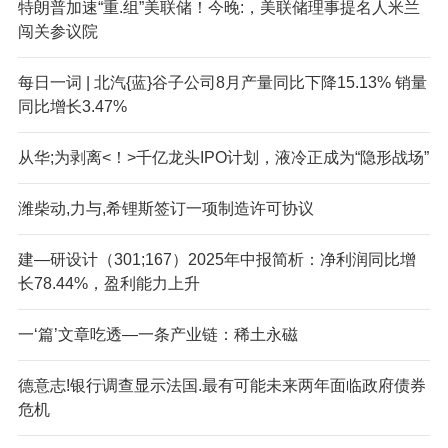
特朗普加速“重.组”美联储！今晚:，美联储理事提名人米兰
闯关参议院
每日一词 | 北汽{蓝}谷子公司8月产量同比下降15.13% 销量
同比增长3.47%
从华;为剥离<！>千亿龙头IPO计划，液冷正成为“隐形战场”
潍柴动,力与,希锂斯签订一项制造许可协议
建—研设计（301;167）2025年中报简析：净利润同比增
长78.44%，盈利能力上升
一‘篇’文章吃透—一条产业链：稀土永磁
德意志!银行调查显示法国.最有可能未来两年面临政府债券
危机