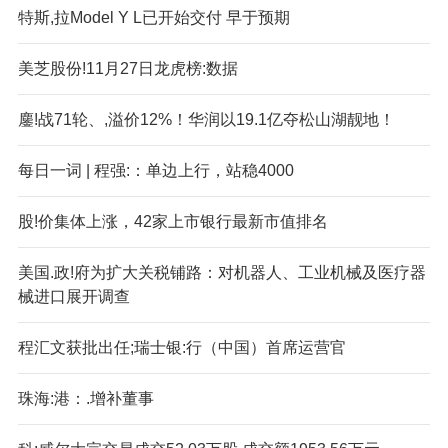
特斯,拉Model Y L已开始交付 早于预期
美芝股份!11月27日龙虎榜:数据
鏖!战71轮、,溢价12%！华润以19.1亿夺松山湖靓地！
每日一词 | 程强:：单边上行，站稳4000
股!价集体上涨，42家上市银行最新市值排名
美国.政!府为扩大关税铺路：对机器人、工业机械及医疗器
械进口展开调查
程汇文获批出任;瑞士银:行（中国）首席运营官
珠海:港：.增补董事