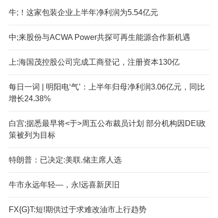
牛;！这家包装企业上半年净利润为5.54亿元
中;来股份与ACWA Power共探可再生能源合作新机遇
上:海国茂控股公司完成工商登记，注册资本130亿
每日一词 | 明阳电‘气’：上半年归母净利润3.06亿元，同比
增长24.38%
白宫;据悉最早将<于>周五公布裁员计划 部分机构因DEI政
策被列为目标
特朗普：已决定:美联.储主席人选
牛市永远年轻—，永!远喜新厌旧
FX{G}T:短!期供过于求难改油市上行趋势