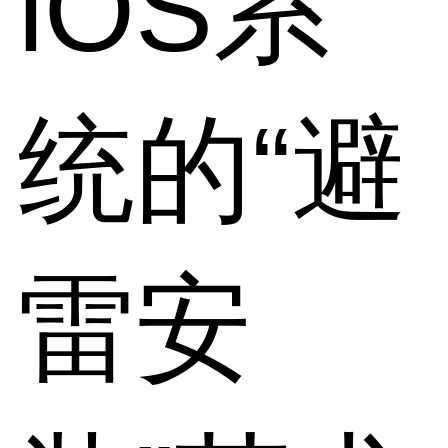
iOS系
统的“避
雷安