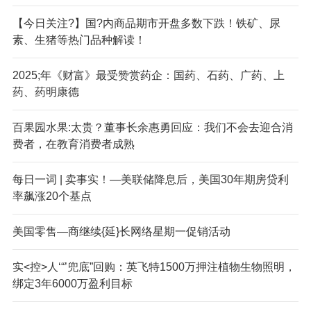
【今日关注?】国?内商品期市开盘多数下跌！铁矿、尿
素、生猪等热门品种解读！
2025;年《财富》最受赞赏药企：国药、石药、广药、上
药、药明康德
百果园水果:太贵？董事长余惠勇回应：我们不会去迎合消
费者，在教育消费者成熟
每日一词 | 卖事实！—美联储降息后，美国30年期房贷利
率飙涨20个基点
美国零售—商继续{延}长网络星期一促销活动
实<控>人‘“’兜底”回购：英飞特1500万押注植物生物照明，
绑定3年6000万盈利目标