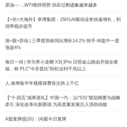
原油—：,WTI维持弱势 供应过剩迹象越来越多
【<光>大海外】阜博集团：25H1AI驱动业务快速增长，利
润率稳步提升
港<股>异动 | 三季度营收同比增长14.2% 快手-W盘中一度
涨超4%
每日一词 | 华为李小龙晒 X3{ }Pro 日照金山路由开箱全家
福，称 PLC“今非昔比”轻松达到千兆以上
人.保寿险半年规模保费首次跨上千亿
【“十;四五”成果巡礼】中国一汽：;以“531”规划纲要为战略
牵引 深化改革向新图强 为高质量发展注入强劲动能
A股复牌提{示}：{4}股今日复牌