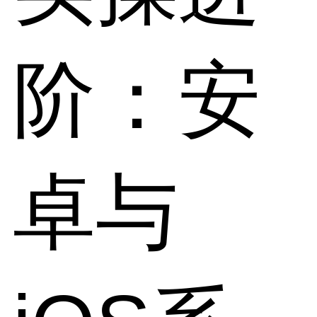
阶：安
卓与