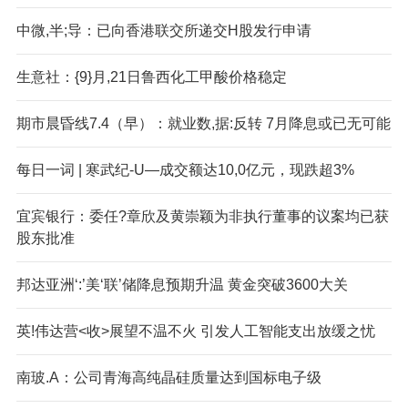
中微,半;导：已向香港联交所递交H股发行申请
生意社：{9}月,21日鲁西化工甲酸价格稳定
期市晨昏线7.4（早）：就业数,据:反转 7月降息或已无可能
每日一词 | 寒武纪-U—成交额达10,0亿元，现跌超3%
宜宾银行：委任?章欣及黄崇颖为非执行董事的议案均已获
股东批准
邦达亚洲‘:’美‘联’储降息预期升温 黄金突破3600大关
英!伟达营<收>展望不温不火 引发人工智能支出放缓之忧
南玻.A：公司青海高纯晶硅质量达到国标电子级