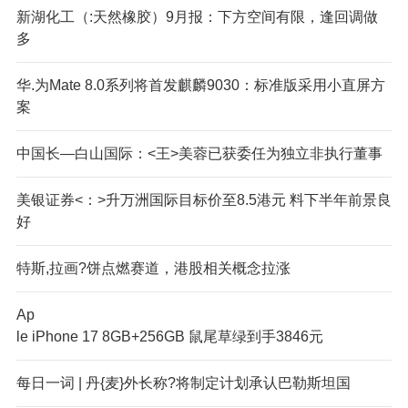
新湖化工（:天然橡胶）9月报：下方空间有限，逢回调做
多
华.为Mate 8.0系列将首发麒麟9030：标准版采用小直屏方
案
中国长—白山国际：<王>美蓉已获委任为独立非执行董事
美银证券<：>升万洲国际目标价至8.5港元 料下半年前景良
好
特斯,拉画?饼点燃赛道，港股相关概念拉涨
Ap
le iPhone 17 8GB+256GB 鼠尾草绿到手3846元
每日一词 | 丹{麦}外长称?将制定计划承认巴勒斯坦国