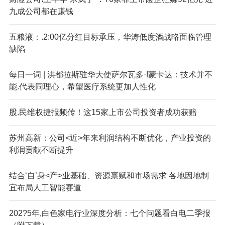
九成公司都在赚钱
五粮液：.2:00亿分红目标承压，华涛低度酒战略面临管理
缺陷
每日一词 | 洪都拉斯驻华大使萨尔瓦多·!蒙卡达：技术并不
能.代表同理心，希望医疗系统更加人性化
股.民维权捷报频传！这15家上市公司投资者成功获赔
苏州高新：公司<近>年来利润结构不断优化，产业投资的
利润贡献不断提升
结合‘自’身<产>业基础、资源禀赋和市场需求 各地因地制
宜布局人工智能赛道
202?5年,白色家电行业深度分析：七个问题看白电二季报