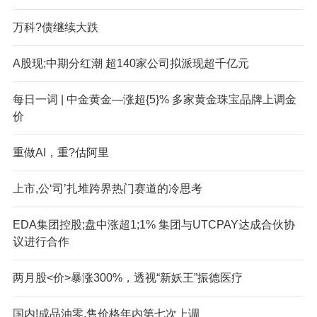
万科?债继续大跌
A股现;中期分红潮 超140家公司拟派现超千亿元
每日一词 | 中金黄金—涨超{5}% 多家黄金珠宝品牌上调金
价
重做AI，重?估阿里
上市,公‘司’扎堆跨界热门赛道的冷思考
EDA集团控股;盘中涨超1;1% 集团与UTCPAY达成合伙协
议进行合作
两月股<价>暴涨300%，透视“新妖王”振德医疗
国内!成品油零,售价格年内第七次上调