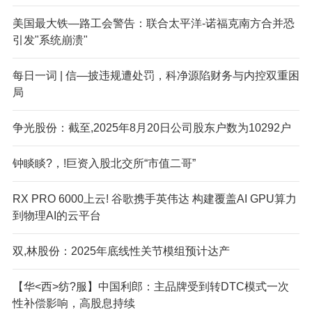
美国最大铁—路工会警告：联合太平洋-诺福克南方合并恐
引发"系统崩溃"
每日一词 | 信—披违规遭处罚，科净源陷财务与内控双重困
局
争光股份：截至,2025年8月20日公司股东户数为10292户
钟睒睒?，!巨资入股北交所“市值二哥”
R
X PRO 6000上云! 谷歌携手英伟达 构建覆盖AI GPU算力
到物理AI的云平台
双,林股份：2025年底线性关节模组预计达产
【华<西>纺?服】中国利郎：主品牌受到转DTC模式一次
性补偿影响，高股息持续