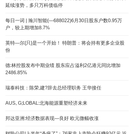
延续涨势，多只万科债临停
每日一词 | 瀚川智能(—688022)6月30日股东户数0.95万
户，较上期增加8.7%
英特—尔{只}是一个开始！ 特朗普：将会持有更多企业股
份
德:林控股发布中期业绩 股东应占溢利2亿港元同比增加
2486.85%
瑞泰科技：陈荣,建?辞去总经理职务 王华接任
AUS, G;LOBAL:北海能源重塑经济未来
邦达亚洲:经济数据表现—良好 欧元微幅收涨
财险公司!上半年“杀疯了”：76家非上市险企狂赚92亿元 近