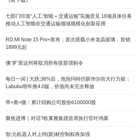
（附下载）
七部门印发“人工:智能＋交通运输”实施意见 16项具体任务
推动人工智能在交通运输领域规模化创新应用
R
D.MI Note 15 Pro+发布：首次搭载小米龙晶玻璃，首销
1899元起
佛‘罗’里达州将取消所有疫苗强制令
每日一词 | 大跌;36%后，泡泡玛特仍获华尔街大行力挺：
Labubu明年推4.0版，价值尚未完全释放
帝<奥>微：累计回购公司股份6100000股
聚焦进博｜对话?欧莱雅集团首席执行官叶鸿慕
智;元机器人对上纬{新}材控制权再加强