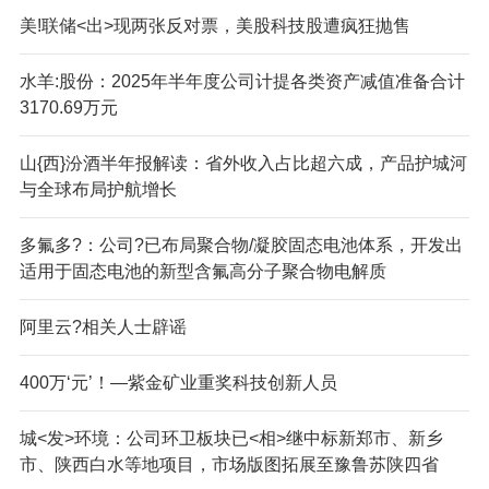
美!联储<出>现两张反对票，美股科技股遭疯狂抛售
水羊:股份：2025年半年度公司计提各类资产减值准备合计
3170.69万元
山{西}汾酒半年报解读：省外收入占比超六成，产品护城河
与全球布局护航增长
多氟多?：公司?已布局聚合物/凝胶固态电池体系，开发出
适用于固态电池的新型含氟高分子聚合物电解质
阿里云?相关人士辟谣
400万‘元’！—紫金矿业重奖科技创新人员
城<发>环境：公司环卫板块已<相>继中标新郑市、新乡
市、陕西白水等地项目，市场版图拓展至豫鲁苏陕四省