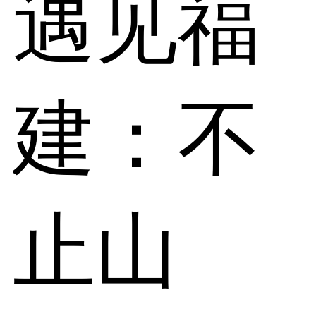
遇见福
建：不
止山