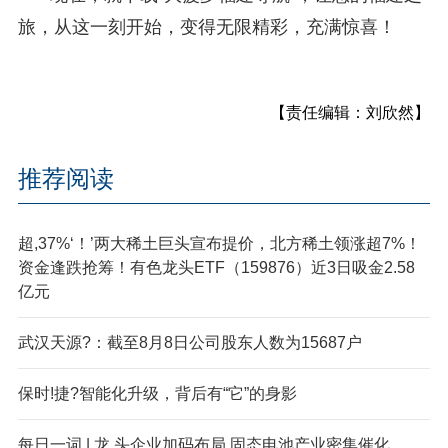
旅，从这一刻开始，变得无限精彩，充满惊喜！
【责任编辑：刘欣然】
推荐阅读
超,37%‘！’两大稀土巨头宣布提价，北方稀土领涨超7%！
资金逢跌抢筹！有色龙头ETF（159876）近3日吸金2.58
亿元
武汉天源?：截至8月8日公司股东人数为15687户
保时!捷?智能化升级，背后有“它”的身影
每日一词 | 龙,头企业加码布局 固态电池产业密集催化