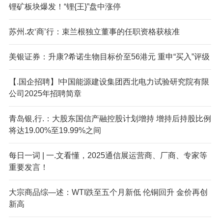
锂矿板块爆发！“锂{王}”盘中涨停
苏州.农‘商’行：束兰根独立董事的任职资格获核准
美银证券：升康?希诺生物目标价至56港元 重申“买入”评级
【.国企招聘】!中国能源建设集团西北电力试验研究院有限
公司2025年招聘简章
青岛银,行.：大股东国信产融控股计划增持 增持后持股比例
将达19.00%至19.99%之间
每日一词 | 一.文看懂，2025通信展运营商、厂商、专家等
重要发言！
大宗商品综—述：WTI跌至五个月新低 伦铜回升 金价再创
新高