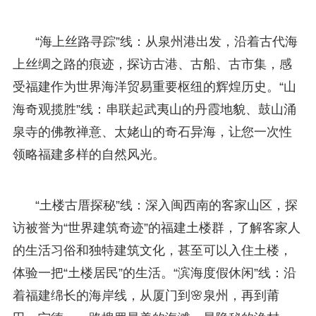
“海上丝路寻踪”线：从泉州港出发，沿着古代海
上丝绸之路的痕迹，探访古港、古船、古市集，感
受福建作为世界海洋贸易重要枢纽的辉煌历史。“山
海奇观揽胜”线：串联起武夷山的丹霞地貌、鼓山涌
泉寺的佛教禅意、太姥山的奇石异海，让您一次性
领略福建多样的自然风光。
“土楼古厝探秘”线：深入闽西南的客家山区，探
访被誉为“世界建筑奇迹”的福建土楼群，了解客家人
的生活习俗和独特建筑文化，甚至可以入住土楼，
体验一把“土楼居民”的生活。“滨海度假休闲”线：沿
着福建绵长的海岸线，从厦门到🌸泉州，再到莆