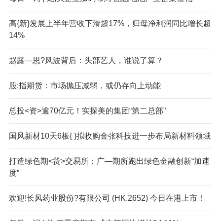
高{新}发展上半年营收下滑超17%，归母净利润同比增长超
14%
赵露—思?风波背后：头部艺人，谁说了算？
股;指期货：市场抛压减弱，或仍存向上动能
总投<资>逾70亿元！实探美的集团“第二总部”
国风新材10天6板{ }拟收购金张科技进一步布局新材料领域
打造绿色期<货>交易所：广—期所跑出绿色金融创新“加速
度”
欢迎!长风药业股份?有限公司 (HK.2652) 今日在港上市！