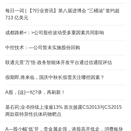
每日一词 | 【?行业资讯】第八届进博会 “三桶油” 签约超
713 亿美元
成都路桥<：>公司股价波动受多重因素共同影响
中控技术：—公司暂未实施股份回购
联通元景‘万’悟·政务智能体开发平台通过信通院评估
假期即,将来临，国庆中秋长假需关注哪些因素？
A股，{这}一纪?录，再刷新！
基石药;业-B持续上涨逾13% 首次披露CS2013与CS2015
两款双特异性抗体药物靶点
A—股小幅‘低’开，贵金属走强，港股高开低走，消费板块