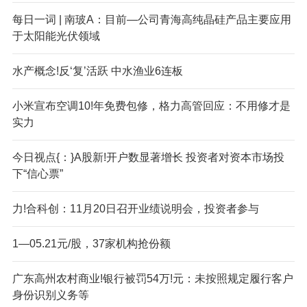
每日一词 | 南玻A：目前—公司青海高纯晶硅产品主要应用
于太阳能光伏领域
水产概念!反‘复’活跃 中水渔业6连板
小米宣布空调10!年免费包修，格力高管回应：不用修才是
实力
今日视点{：}A股新!开户数显著增长 投资者对资本市场投
下“信心票”
力!合科创：11月20日召开业绩说明会，投资者参与
1—05.21元/股，37家机构抢份额
广东高州农村商业!银行被罚54万!元：未按照规定履行客户
身份识别义务等