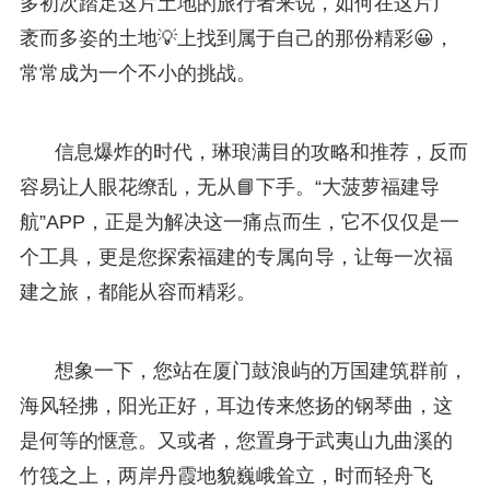
多初次踏足这片土地的旅行者来说，如何在这片广
袤而多姿的土地💡上找到属于自己的那份精彩😀，
常常成为一个不小的挑战。
信息爆炸的时代，琳琅满目的攻略和推荐，反而
容易让人眼花缭乱，无从📘下手。“大菠萝福建导
航”APP，正是为解决这一痛点而生，它不仅仅是一
个工具，更是您探索福建的专属向导，让每一次福
建之旅，都能从容而精彩。
想象一下，您站在厦门鼓浪屿的万国建筑群前，
海风轻拂，阳光正好，耳边传来悠扬的钢琴曲，这
是何等的惬意。又或者，您置身于武夷山九曲溪的
竹筏之上，两岸丹霞地貌巍峨耸立，时而轻舟飞