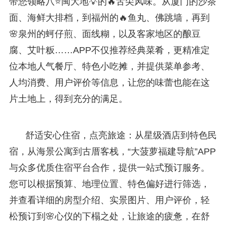
带您领略八⭐闽大地💡的🔥舌尖风味。从厦门的沙茶
面、海鲜大排档，到福州的🔥鱼丸、佛跳墙，再到
🌸泉州的蚵仔煎、面线糊，以及客家地区的酿豆
腐、艾叶粄……APP不仅推荐经典菜肴，更精准定
位本地人气餐厅、特色小吃摊，并提供菜单参考、
人均消费、用户评价等信息，让您的味蕾也能在这
片土地上，得到充分的满足。
舒适安心住宿，点亮旅途：从星级酒店到特色民
宿，从海景公寓到古厝客栈，“大菠萝福建导航”APP
与众多优质住宿平台合作，提供一站式预订服务。
您可以根据预算、地理位置、特色偏好进行筛选，
并查看详细的房型介绍、实景图片、用户评价，轻
松预订到🌸心仪的下榻之处，让旅途的疲惫，在舒