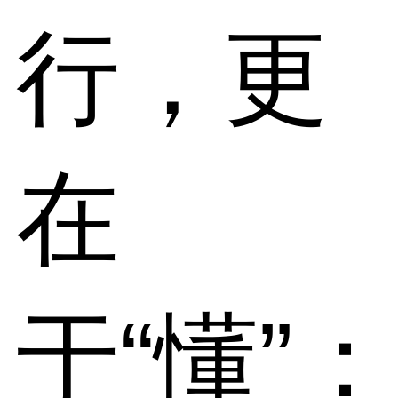
行，更
在
于“懂”：