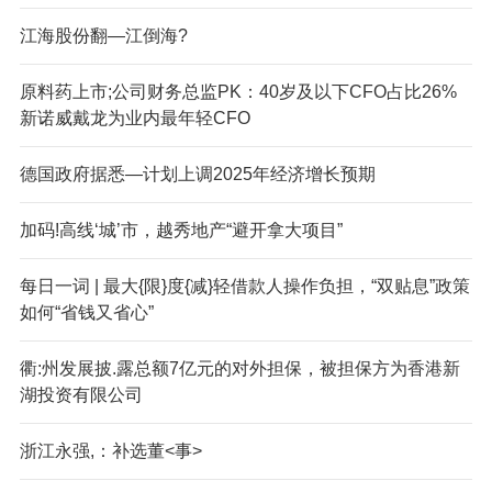
江海股份翻—江倒海?
原料药上市;公司财务总监PK：40岁及以下CFO占比26%
新诺威戴龙为业内最年轻CFO
德国政府据悉—计划上调2025年经济增长预期
加码!高线‘城’市，越秀地产“避开拿大项目”
每日一词 | 最大{限}度{减}轻借款人操作负担，“双贴息”政策
如何“省钱又省心”
衢:州发展披.露总额7亿元的对外担保，被担保方为香港新
湖投资有限公司
浙江永强,：补选董<事>