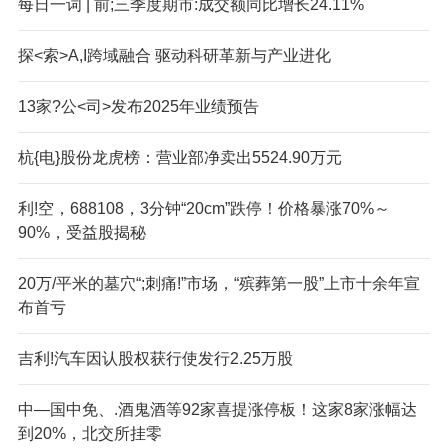
每日一词 | 前;三季度期市:成交额同比增长24.11%
探<索>A,I跨域融合 驱动科研革新与产业进化
13家?公<司>发布2025年业绩预告
杭{电}股份龙虎榜：营业部净卖出5524.90万元
利!空，688108，3分钟“20cm”跌停！价格暴涨70%～
90%，受益股揭秘
20万/平米的墓穴“;刺痛!”市场，“殡葬第一股”上市十余年宣
布首亏
吉利!汽车因认股权获行使发行2.25万股
中—国中免、.酒鬼酒等92家喜提涨停板！这家8家涨幅达
到20%，北交所挂零