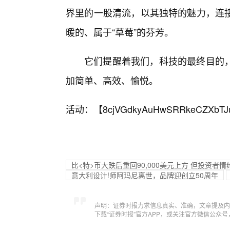
界里的一股清流，以其独特的魅力，连
暖的、属于“草莓”的芬芳。
它们提醒着我们，科技的最终目的，
加简单、高效、愉悦。
活动：【
8cjVGdkyAuHwSRRkeCZXbTJ
比<特>币大跌后重回90,000美元上方 但投资者
意大利设计!师阿玛尼离世，品牌迎创立50周年
声明：证券时报力求信息真实、准确，文章提及内
下载“证券时报”官方APP，或关注官方微信公众