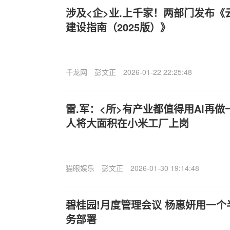
涉及<企>业.上千家！两部门发布
建设指南（2025版）》
千龙网
彭文正
2026-01-22 22:25:48
雷.军：<所>有产业都值得用AI再做
人将大面积在小米工厂上岗
猫眼娱乐
彭文正
2026-01-30 19:14:48
碧桂园!月度管理会议 杨惠妍用一
务部署