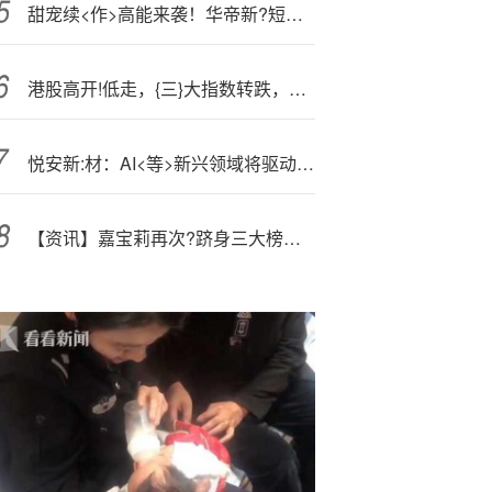
甜宠续<作>高能来袭！华帝新?短剧《御厨大人请指教》上线
港股高开!低走，{三}大指数转跌，蔚来跌超4%
悦安新:材：AI<等>新兴领域将驱动公司业绩增长
【资讯】嘉宝莉再次?跻身三大榜单前列，展现品牌及市场影响力