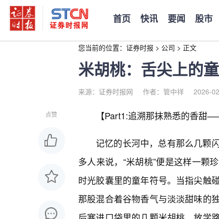
首页
快讯
要闻
股市
您当前的位置：
证券时报
>
公司
>
正文
米胡桃：舌尖上的童
来源：证券时报网
作者：管中祥
2026-02
【Part1:追溯那抹熟悉的香
点赞
记忆的长河中，总有那么几颗
多人来说，“米胡桃”便是这样一颗
时光胶囊里的童年符号。当指尖触碰
那股混合着谷物香气与淡淡甜味的独
后塞进口袋里的几颗米胡桃，放学