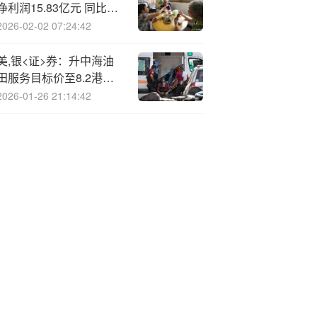
净利润15.83亿元 同比增
231.75%
2026-02-02 07:24:42
美,银<证>券：升中海油
田服务目标价至8.2港元
第三季业绩胜预期
2026-01-26 21:14:42