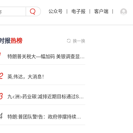
公众号
电子报
客户端
时报
热榜
换一换
特朗普关税大—幅加码 美银调查显示印度沦为最不受青睐的亚洲股票市场
英,伟达，大消息！
九<洲>药业碳:减排近期目标通过SBTi验证
特朗:普团队警!告：政府停摆持续将导致更多航班延误