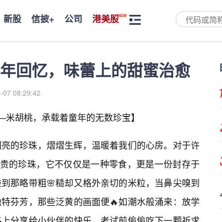
新股
信披+
公司
港美股
年回忆，味蕾上的甜蜜治愈
-07 08:29:42
甜——米胡桃，承载着童年的无数珍宝】
闪亮的珍珠，熠熠生辉，温暖着我们的心房。对于许
珍贵的珍珠，它不仅仅是一种零食，更是一份封存于
到那略带粗🌸糙却又格外亲切的米粒，当鼻尖嗅到
特芬芳，那些泛黄的画面便🔥如潮水般涌来：放学
路上分享给小伙伴的快乐，考试前偷偷吃下一颗祈求